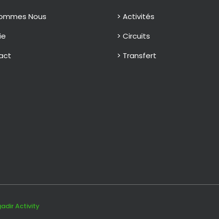
Sommes Nous
> Activités
ie
> Circuits
act
> Transfert
adir Activity