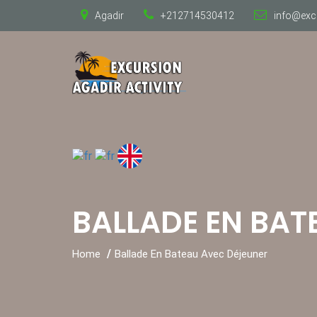
Agadir
+212714530412
info@exc
BALLADE EN BAT
Home
Ballade En Bateau Avec Déjeuner