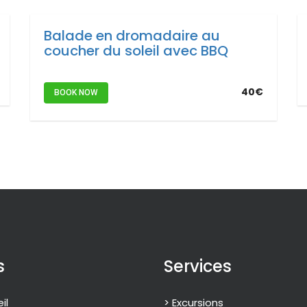
Balade en dromadaire au
coucher du soleil avec BBQ
40€
BOOK NOW
s
Services
il
> Excursions