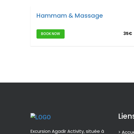
Hammam & Massage
35€
BOOK NOW
Lien
Excursion Agadir Activity, située à
> Accue