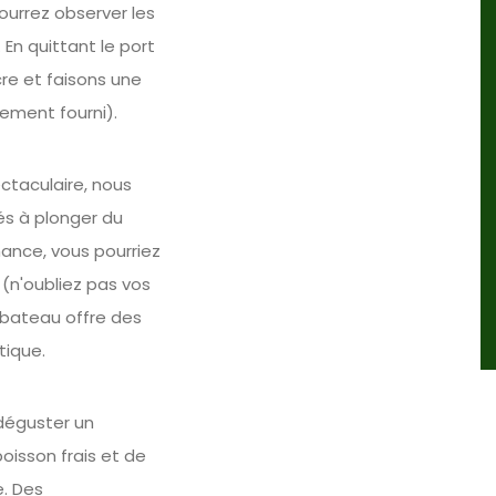
ourrez observer les
En quittant le port
cre et faisons une
ement fourni).
ctaculaire, nous
és à plonger du
hance, vous pourriez
(n'oubliez pas vos
e bateau offre des
tique.
déguster un
isson frais et de
. Des